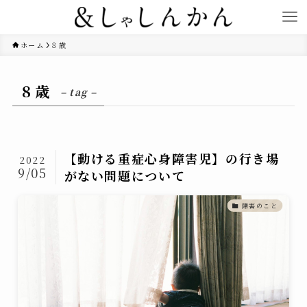
ホーム
８歳
８歳
– tag –
【動ける重症心身障害児】の行き場
2022
9/05
がない問題について
障害のこと